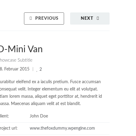
PREVIOUS
NEXT
D-Mini Van
howcase Subtitle
8. Februar 2015
2
urabitur eleifend ex a iaculis pretium. Fusce accumsan
onsequat velit. Integer elementum eu elit at volutpat.
tiam lorem massa, aliquet eget porttitor at, hendrerit id
assa. Maecenas aliquam velit at est blandit.
lient:
John Doe
roject url:
www.thefoxdummy.wpengine.com