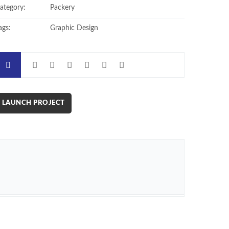
ategory:
Packery
ags:
Graphic Design
LAUNCH PROJECT